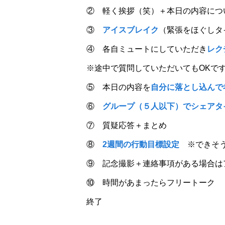
② 軽く挨拶（笑）＋本日の内容につ
③
アイスブレイク
（緊張をほぐしタ
④ 各自ミュートにしていただき
レク
※途中で質問していただいてもOKで
⑤ 本日の内容を
自分に落とし込んで
⑥
グループ（５人以下）でシェアタ
⑦ 質疑応答＋まとめ
⑧
2週間の行動目標設定
※できそう
⑨ 記念撮影＋連絡事項がある場合は
⑩ 時間があまったらフリートーク
終了