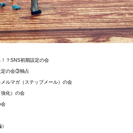
！？SNS初期設定の会
設定の会③独占
るメルマガ（ステップメール）の会
（強化）の会
の会
販編）