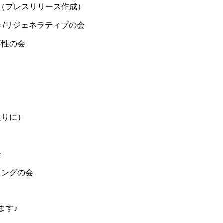
）戦略の会（プレスリリース作成）
ｓ/リジェネラティブの会
要性の会
たりに）
会
ィングの会
ます♪