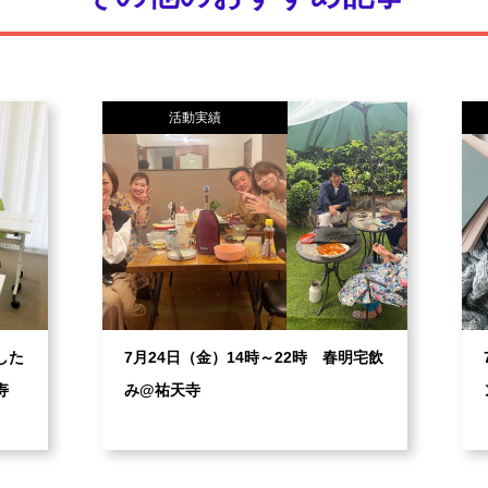
活動実績
した
7月24日（金）14時～22時 春明宅飲
比寿
み@祐天寺