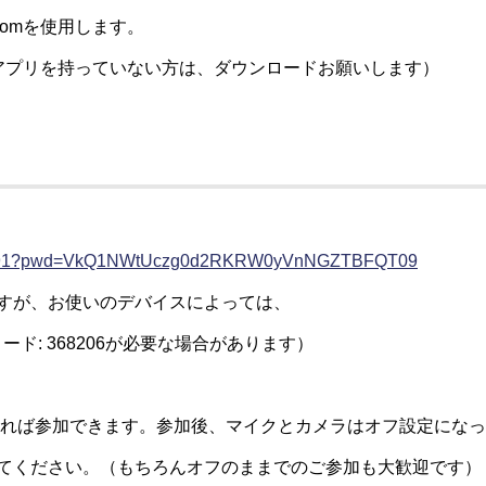
omを使用します。
アプリを持っていない方は、ダウンロードお願いします）
2734591?pwd=VkQ1NWtUczg0d2RKRW0yVnNGZTBFQT09
すが、お使いのデバイスによっては、
 パスコード: 368206が必要な場合があります）
クすれば参加できます。参加後、マイクとカメラはオフ設定にな
てください。（もちろんオフのままでのご参加も大歓迎です）