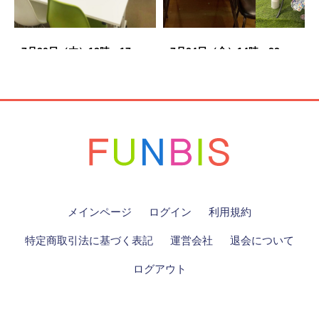
7月30日（木）13時～17
7月24日（金）14時～22
時 出版したい人向けオー
時 春明宅飲み@祐天寺
プンオフィス@恵比寿 限
定12名
活動実績
メインページ
ログイン
利用規約
特定商取引法に基づく表記
運営会社
退会について
ログアウト
7月16日（木）13時～17
時 オープンオフィス@